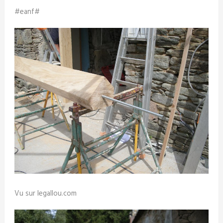
#eanf#
Vu sur legallou.com