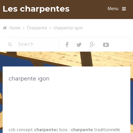
Les charpentes
Menu
Home
Charpente
charpente igon
charpente igon
ccb concept
charpente
s bois :
charpente
traditionnelle