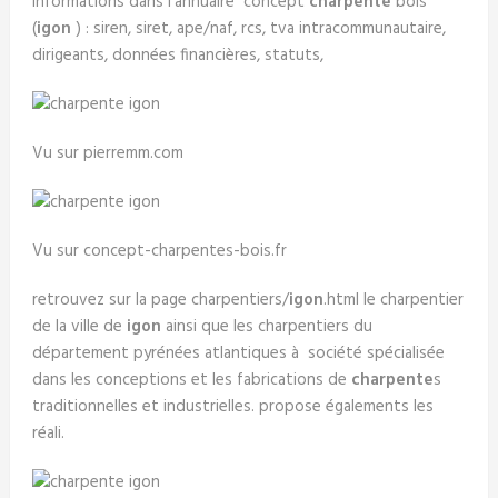
informations dans l'annuaire concept
charpente
bois
(
igon
) : siren, siret, ape/naf, rcs, tva intracommunautaire,
dirigeants, données financières, statuts,
Vu sur pierremm.com
Vu sur concept-charpentes-bois.fr
retrouvez sur la page charpentiers/
igon
.html le charpentier
de la ville de
igon
ainsi que les charpentiers du
département pyrénées atlantiques à société spécialisée
dans les conceptions et les fabrications de
charpente
s
traditionnelles et industrielles. propose égalements les
réali.