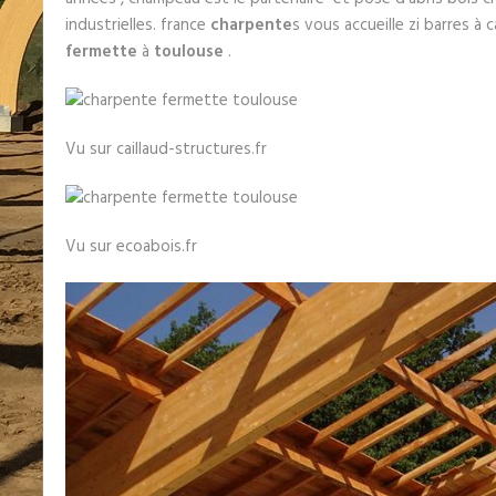
industrielles. france
charpente
s vous accueille zi barres à
fermette
à
toulouse
.
Vu sur caillaud-structures.fr
Vu sur ecoabois.fr