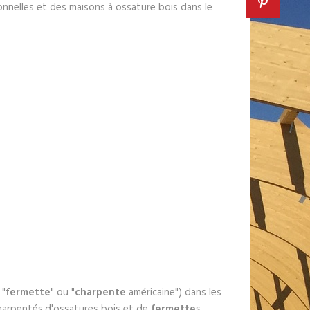
ionnelles et des maisons à ossature bois dans le
 "
fermette
" ou "
charpente
américaine") dans les
charpentés,d'ossatures bois et de
fermette
s