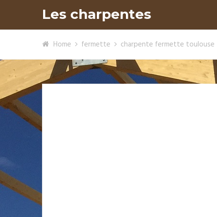
Les charpentes
Home
fermette
charpente fermette toulouse