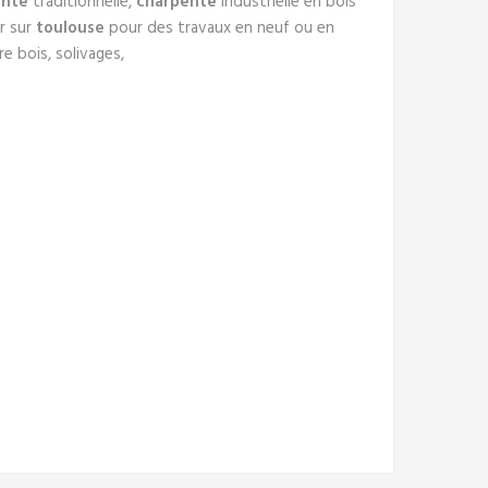
ente
traditionnelle,
charpente
industrielle en bois
r sur
toulouse
pour des travaux en neuf ou en
re bois, solivages,