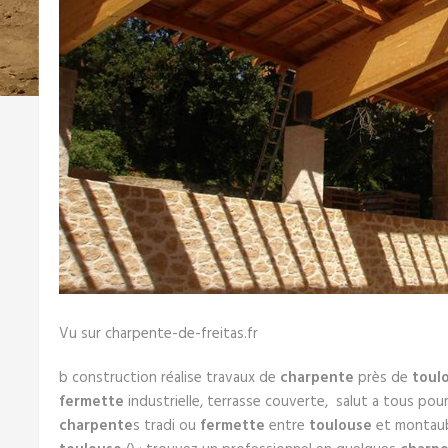
Vu sur charpente-de-freitas.fr
b construction réalise travaux de
charpente
près de
toul
fermette
industrielle, terrasse couverte, salut a tous pour
charpente
s tradi ou
fermette
entre
toulouse
et montaub