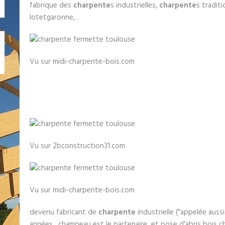
fabrique des
charpente
s industrielles,
charpente
s tradit
lotetgaronne, .
Vu sur midi-charpente-bois.com
Vu sur 2bconstruction31.com
Vu sur midi-charpente-bois.com
devenu fabricant de
charpente
industrielle ("appelée aussi
années , champeau est le partenaire et pose d'abris bois 