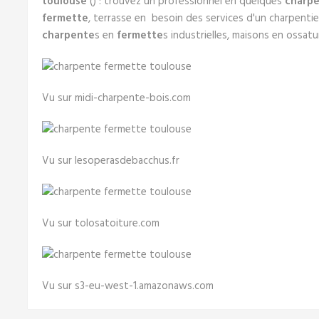
toulouse
() : trouvez un professionnel en quelques
charp
fermette
, terrasse en besoin des services d'un charpentie
charpente
s en
fermette
s industrielles, maisons en ossatu
Vu sur midi-charpente-bois.com
Vu sur lesoperasdebacchus.fr
Vu sur tolosatoiture.com
Vu sur s3-eu-west-1.amazonaws.com