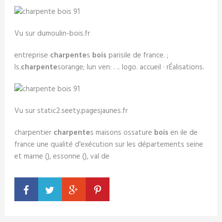
Vu sur dumoulin-bois.fr
entreprise
charpente
s
bois
parisile de france. ;
ls.
charpente
sorange; lun ven: . .. logo. accueil · rÉalisations.
Vu sur static2.seety.pagesjaunes.fr
charpentier
charpente
s maisons ossature
bois
en ile de
france une qualité d'exécution sur les départements seine
et marne (), essonne (), val de