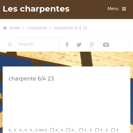
Les charpentes
Menu
Home
Charpente
charpente 6/4 23
charpente 6/4 23
x , x . x , x . x , x ou x . (“) x , x . (“) x , . (“) x , x . (“) x , x . (“) x